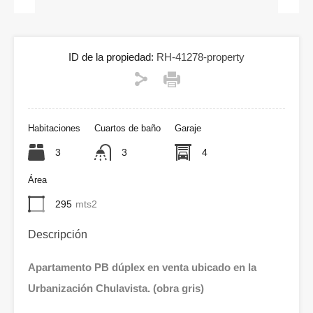
Previous
Next
ID de la propiedad:
RH-41278-property
Habitaciones
Cuartos de baño
Garaje
3
3
4
Área
295
mts2
Descripción
Apartamento PB dúplex en venta ubicado en la
Urbanización Chulavista. (obra gris)