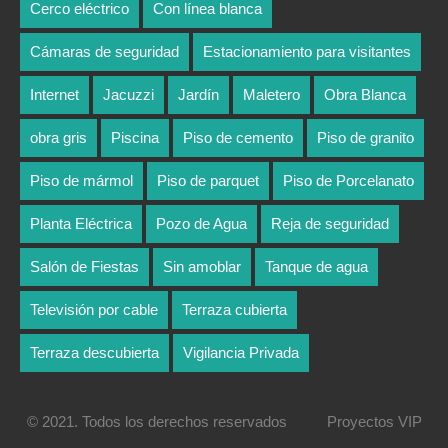
Cerco eléctrico
Con línea blanca
Cámaras de seguridad
Estacionamiento para visitantes
Internet
Jacuzzi
Jardín
Maletero
Obra Blanca
obra gris
Piscina
Piso de cemento
Piso de granito
Piso de mármol
Piso de parquet
Piso de Porcelanato
Planta Eléctrica
Pozo de Agua
Reja de seguridad
Salón de Fiestas
Sin amoblar
Tanque de agua
Televisión por cable
Terraza cubierta
Terraza descubierta
Vigilancia Privada
© 2021. Todos los derechos reservados
Proyectos VIP