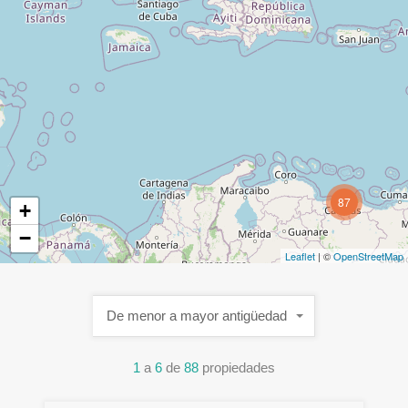
87
+
−
Leaflet
| ©
OpenStreetMap
De menor a mayor antigüedad
1
a
6
de
88
propiedades