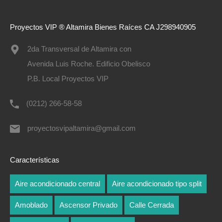
Proyectos VIP ®️ Altamira Bienes Raíces CA J298940905
2da Transversal de Altamira con
Avenida Luis Roche. Edificio Obelisco
P.B. Local Proyectos VIP
(0212) 266-58-58
proyectosvipaltamira@gmail.com
Características
Aire acondicionado central
Aire acondicionado tipo split
Amoblado
Ascensor Privado
Calle Cerrada