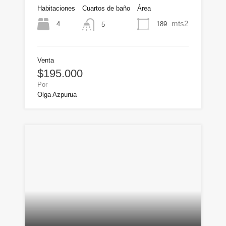
Habitaciones
Cuartos de baño
Área
mts2
4
189
5
Venta
$195.000
Por
Olga Azpurua