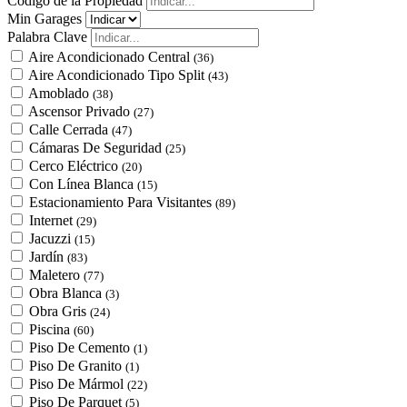
Código de la Propiedad
Min Garages
Palabra Clave
Aire Acondicionado Central
(36)
Aire Acondicionado Tipo Split
(43)
Amoblado
(38)
Ascensor Privado
(27)
Calle Cerrada
(47)
Cámaras De Seguridad
(25)
Cerco Eléctrico
(20)
Con Línea Blanca
(15)
Estacionamiento Para Visitantes
(89)
Internet
(29)
Jacuzzi
(15)
Jardín
(83)
Maletero
(77)
Obra Blanca
(3)
Obra Gris
(24)
Piscina
(60)
Piso De Cemento
(1)
Piso De Granito
(1)
Piso De Mármol
(22)
Piso De Parquet
(5)