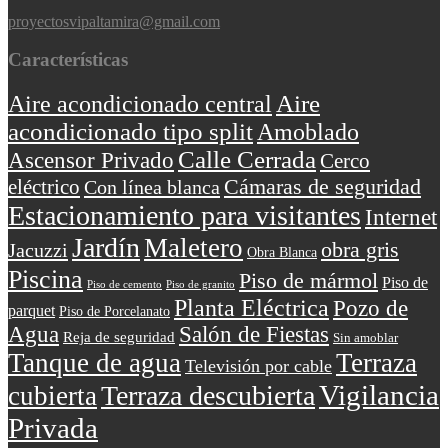
proyectosvipaltamira@gmail.com
Características
Aire
Aire acondicionado central
acondicionado tipo split
Amoblado
Calle Cerrada
Ascensor Privado
Cerco
Cámaras de seguridad
eléctrico
Con línea blanca
Estacionamiento para visitantes
Internet
Jardín
Maletero
obra gris
Jacuzzi
Obra Blanca
Piscina
Piso de mármol
Piso de
Piso de cemento
Piso de granito
Planta Eléctrica
Pozo de
parquet
Piso de Porcelanato
Agua
Salón de Fiestas
Reja de seguridad
Sin amoblar
Tanque de agua
Terraza
Televisión por cable
Vigilancia
Terraza descubierta
cubierta
Privada