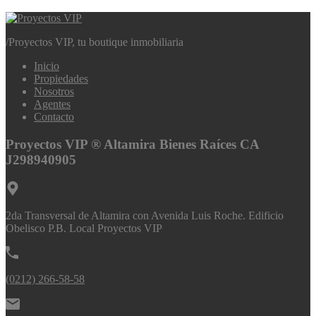
/
Proyectos VIP, tu boutique inmobiliaria
Inicio
Propiedades
Nosotros
Agentes
Contacto
Proyectos VIP ®️ Altamira Bienes Raíces CA
J298940905
2da Transversal de Altamira con Avenida Luis Roche. Edificio
Obelisco P.B. Local Proyectos VIP
(0212) 266-58-58