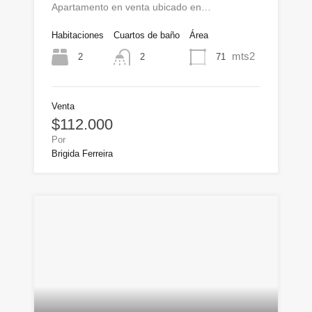
Apartamento en venta ubicado en…
Habitaciones
Cuartos de baño
Área
mts2
2
71
2
Venta
$112.000
Por
Brigida Ferreira