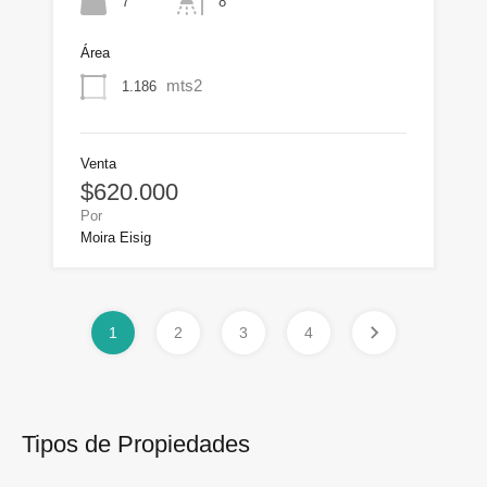
7
8
Área
mts2
1.186
Venta
$620.000
Por
Moira Eisig
1
2
3
4
Tipos de Propiedades