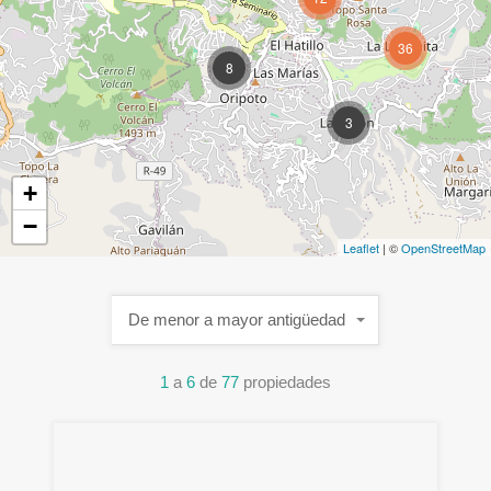
36
8
3
+
−
Leaflet
| ©
OpenStreetMap
De menor a mayor antigüedad
1
a
6
de
77
propiedades