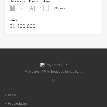
Habitacións
Baños
Área
5
736
mts2
7
Venta
$1.400.000
Proyectos VIP, tu boutique inmobiliaria
Inicio
Propiedades