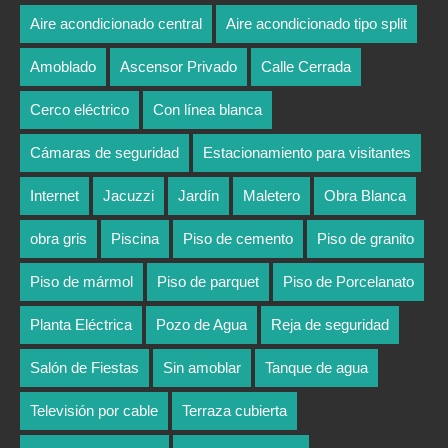
Aire acondicionado central
Aire acondicionado tipo split
Amoblado
Ascensor Privado
Calle Cerrada
Cerco eléctrico
Con línea blanca
Cámaras de seguridad
Estacionamiento para visitantes
Internet
Jacuzzi
Jardín
Maletero
Obra Blanca
obra gris
Piscina
Piso de cemento
Piso de granito
Piso de mármol
Piso de parquet
Piso de Porcelanato
Planta Eléctrica
Pozo de Agua
Reja de seguridad
Salón de Fiestas
Sin amoblar
Tanque de agua
Televisión por cable
Terraza cubierta