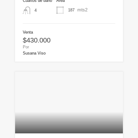
Cuartos de baño
Área
mts2
187
4
Venta
$430.000
Por
Susana Viso