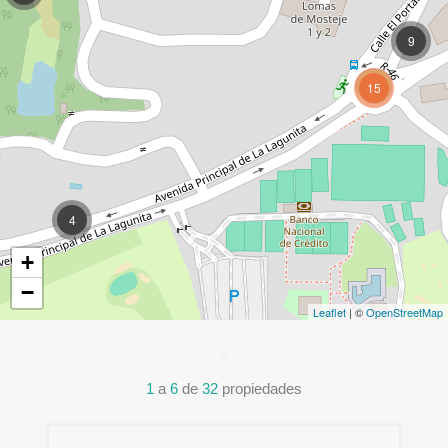
9
15
4
+
−
Leaflet
| ©
OpenStreetMap
1
a
6
de
32
propiedades