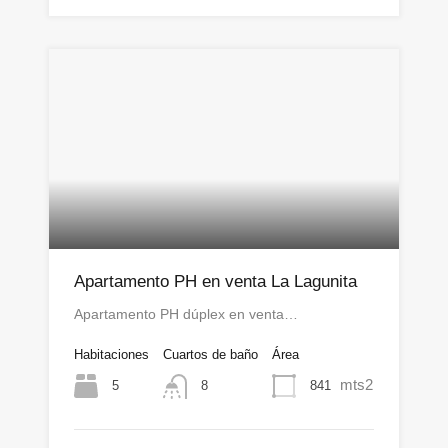
Apartamento PH en venta La Lagunita
Apartamento PH dúplex en venta…
Habitaciones
Cuartos de baño
Área
mts2
5
841
8